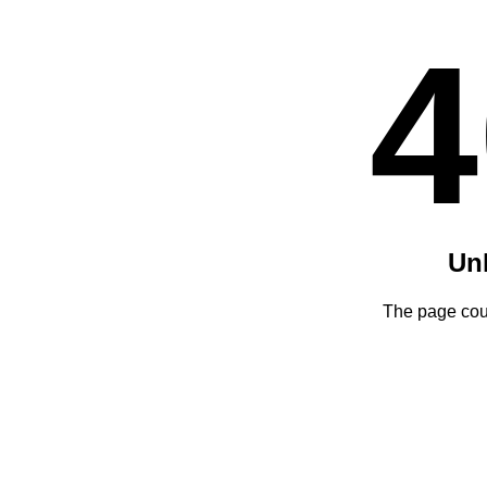
4
Un
The page coul